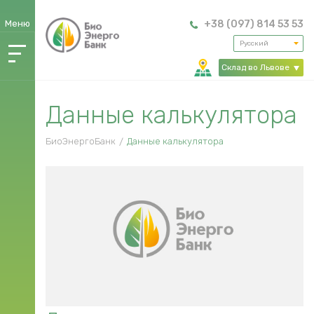
Меню
+38 (097) 814 53 53
Русский
О
Склад во Львове
компании
>
Каталог
Данные калькулятора
продукции
Расчет
БиоЭнергоБанк
Данные калькулятора
стоимости
Услуга
«Хранение»
Оплата
Обмен
и
возврат