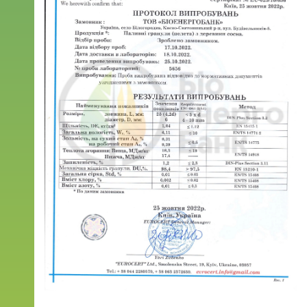
товара
Сертификаты
Блог
Контакты
Экспорт
+38
(097)
814
53
53
+38
(095)
514