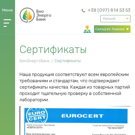
Меню
+38 (097) 814 53 53
Русский
О
Склад во Львове
компании
>
Каталог
Сертификаты
продукции
Расчет
БиоЭнергоБанк
Сертификаты
стоимости
Наша продукция соответствуют всем европейским
Услуга
требованиям и стандартам, что подтверждают
сертификаты качества. Каждая из товарных партий
«Хранение»
проходит тщательную проверку в собственной
Оплата
лаборатории.
Обмен
и
возврат