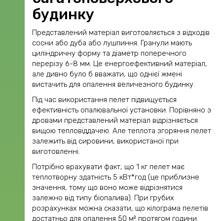
будинку
Представлений матеріал виготовляється з відходів
сосни або дуба або лушпиння. Гранули мають
циліндричну форму та діаметр поперечного
перерізу 6-8 мм. Це енергоефективний матеріал,
але дивно було б вважати, що однієї жмені
вистачить для опалення величезного будинку.
Під час використання пелет підвищується
ефективність опалювальної установки. Порівняно з
дровами представлений матеріал відрізняється
вищою тепловіддачею. Але теплота згоряння пелет
залежить від сировини, використаної при
виготовленні.
Потрібно врахувати факт, що 1 кг пелет має
теплотворну здатність 5 кВт*год (це приблизне
значення, тому що воно може відрізнятися
залежно від типу біопалива). При грубих
розрахунках можна сказати, що кілограма пелетів
достатньо для опалення 50 м² протягом години.