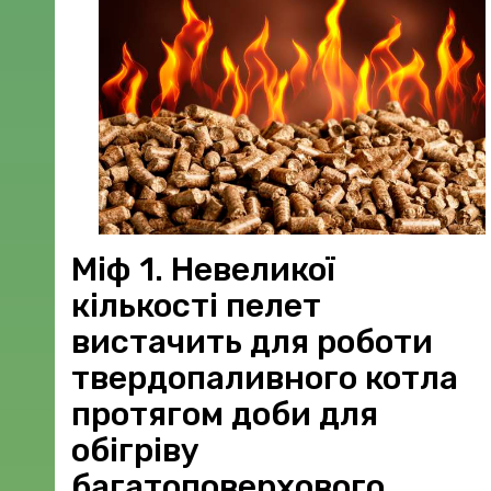
Контакти
Експорт
+38
(097)
814
53
53
Міф 1. Невеликої
кількості пелет
+38
(095)
вистачить для роботи
514
твердопаливного котла
53
протягом доби для
53
обігріву
багатоповерхового