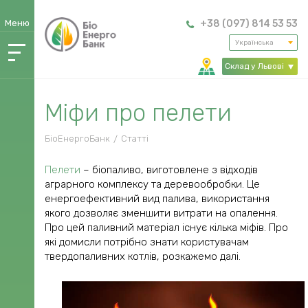
Меню
+38 (097) 814 53 53
Українська
Про
Склад у Львові
компанію
>
Продукція
Міфи про пелети
Розрахунок
вартості
БіоЕнергоБанк
Статті
Послуга
Пелети
– біопаливо, виготовлене з відходів
“Зберігання”
аграрного комплексу та деревообробки. Це
енергоефективний вид палива, використання
Оплата
якого дозволяє зменшити витрати на опалення.
Про цей паливний матеріал існує кілька міфів. Про
Обмін і
які домисли потрібно знати користувачам
повернення
твердопаливних котлів, розкажемо далі.
товару
Сертифікати