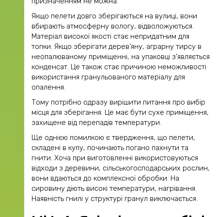
призначенням не можна.
Якщо пелети довго зберігаються на вулиці, вони
вбирають атмосферну вологу, відволожуються.
Матеріал високої якості стає непридатним для
топки. Якщо зберігати дерев’яну, аграрну тирсу в
неопалюваному приміщенні, на упаковці з’являється
конденсат. Це також стає причиною неможливості
використання гранульованого матеріалу для
опалення.
Тому потрібно одразу вирішити питання про вибір
місця для зберігання. Це має бути сухе приміщення,
захищене від перепадів температури.
Ще однією помилкою є твердження, що пелети,
складені в купу, починають погано пахнути та
гнити. Хоча при виготовленні використовуються
відходи з деревини, сільськогосподарських рослин,
вони вдаються до комплексної обробки. На
сировину діють високі температури, нагрівання.
Наявність гнилі у структурі гранул виключається.